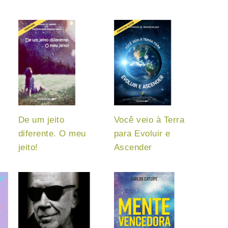
De um jeito
Você veio à Terra
diferente. O meu
para Evoluir e
jeito!
Ascender