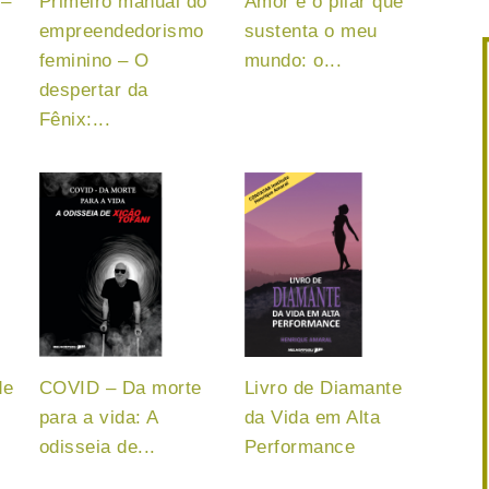
 –
Primeiro manual do
Amor é o pilar que
empreendedorismo
sustenta o meu
feminino – O
mundo: o...
despertar da
Fênix:...
de
COVID – Da morte
Livro de Diamante
para a vida: A
da Vida em Alta
odisseia de...
Performance