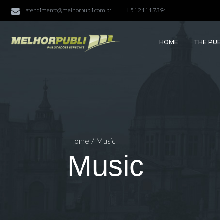
atendimento@melhorpubli.com.br
51 2111.7394
HOME
THE PUB
Home
/ Music
Music