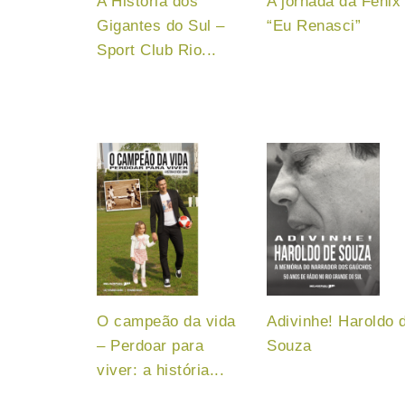
A História dos
A jornada da Fênix
Gigantes do Sul –
“Eu Renasci”
Sport Club Rio...
O campeão da vida
Adivinhe! Haroldo 
– Perdoar para
Souza
viver: a história...