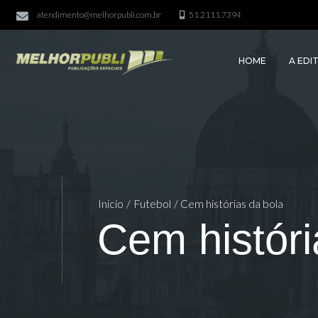
atendimento@melhorpubli.com.br
51 2111.7394
HOME
A EDI
Início
/
Futebol
/ Cem histórias da bola
Cem históri