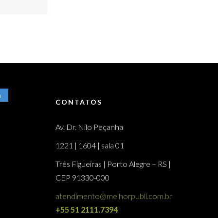
m
CONTATOS
Av. Dr. Nilo Peçanha
1221 | 1604 | sala 01
Três Figueiras | Porto Alegre – RS |
CEP 91330-000
atendimento@melhorpubli.com.br
+55 51 2111.7394