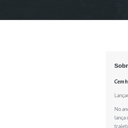
Sobr
Cem hi
Lança
No ano
lança 
trajet