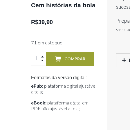
Cem histórias da bola
suces
Prepa
R$
39,90
verda
71 em estoque
COMPRAR
Formatos da versão digital:
ePub:
plataforma digital ajustável
a tela;
eBook:
plataforma digital em
PDF não ajustável a tela;