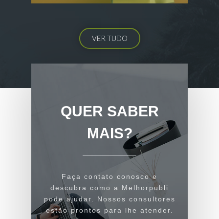
criação de capas de livros
14 de fevereiro de 2026
30 de março de 2026
VER TUDO
BLOG
A era do compartilhamento
midiático de informações
BLOG
O que é subtexto?
15 de agosto de 2024
23 de outubro de 2025
QUER SABER
MAIS?
BLOG
7 dicas de como terminar
uma história
Faça contato conosco e
27 de abril de 2024
descubra como a Melhorpubli
pode ajudar. Nossos consultores
estão prontos para lhe atender.