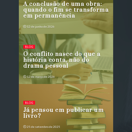
A conclusão de uma obra:
quando o fim se transforma
em permanência
12 de junho de 2026
BLOG
O conflito nasce do que a
história conta, não do
BLOG
drama pessoal
Livros e legado, a dimensão
invisível das decisões
12 de março de 2026
7 de maio de 2026
BLOG
Já pensou em publicar um
BLOG
livro?
BLOG
A regra geral da boa
A importância da
escrita acadêmica
comunicação assertiva na
25 de setembro de 2025