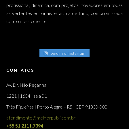
profissional, dinâmica, com projetos inovadores em todas
as vertentes editoriais, e, acima de tudo, compromissada
com o nosso cliente.
Seguir no Instagram
CONTATOS
Av. Dr. Nilo Peçanha
1221 | 1604 | sala 01
Três Figueiras | Porto Alegre – RS | CEP 91330-000
atendimento@melhorpubli.com.br
+55 51 2111.7394