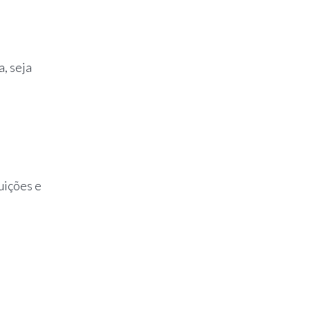
, seja
uições e