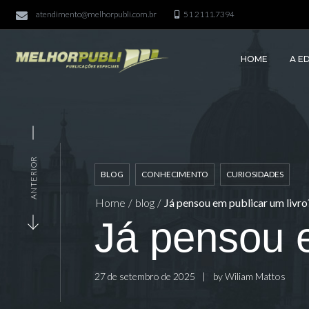
atendimento@melhorpubli.com.br
51 2111.7394
HOME
A E
ANTERIOR
BLOG
CONHECIMENTO
CURIOSIDADES
Home
/
blog
/
Já pensou em publicar um livro
Já pensou e
27 de setembro de 2025
by
Wiliam Mattos