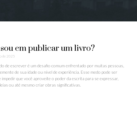
nsou em publicar um livro?
o de 2025
do de escrever é um desafio comum enfrentado por muitas pessoas,
emente de sua idade ou nível de experiência. Esse medo pode ser
e impedir que você aproveite o poder da escrita para se expressar,
eias ou até mesmo criar obras significativas.