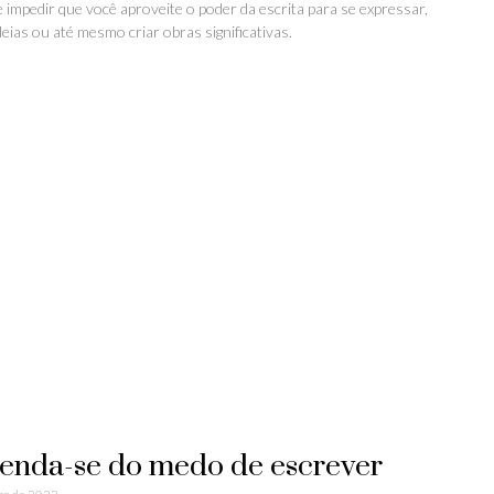
e impedir que você aproveite o poder da escrita para se expressar,
eias ou até mesmo criar obras significativas.
enda-se do medo de escrever