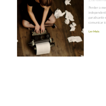
25 de novemb
Perder o me
independent
paralisante 
comunicar id
Ler Mais