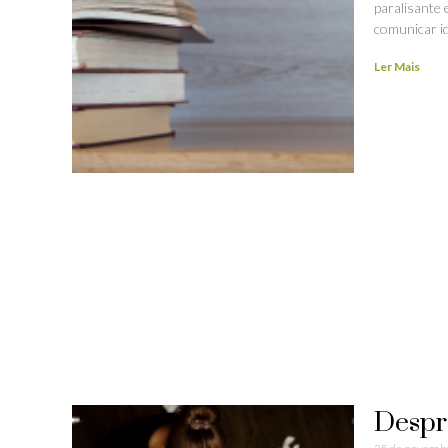
paralisante 
comunicar id
Ler Mais
Despr