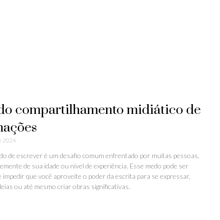
 do compartilhamento midiático de
mações
de 2024
do de escrever é um desafio comum enfrentado por muitas pessoas,
emente de sua idade ou nível de experiência. Esse medo pode ser
e impedir que você aproveite o poder da escrita para se expressar,
eias ou até mesmo criar obras significativas.