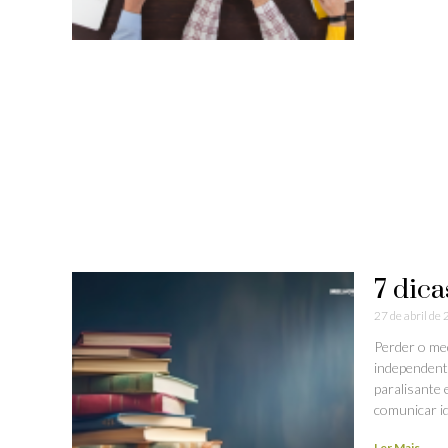
7 dica
27 de abril de
Perder o me
independent
paralisante 
comunicar id
Ler Mais