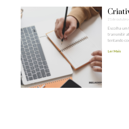
Criati
21 de outubro
Escolha um 
transmitir a
tentando co
Ler Mais