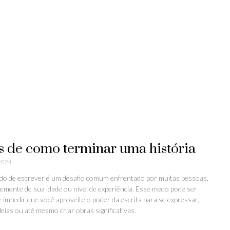
s de como terminar uma história
 2024
do de escrever é um desafio comum enfrentado por muitas pessoas,
emente de sua idade ou nível de experiência. Esse medo pode ser
e impedir que você aproveite o poder da escrita para se expressar,
eias ou até mesmo criar obras significativas.