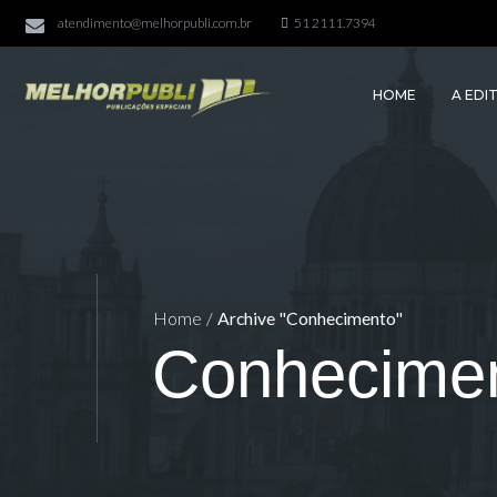
atendimento@melhorpubli.com.br
51 2111.7394
HOME
A EDI
Home
/
Archive "Conhecimento"
Conhecime