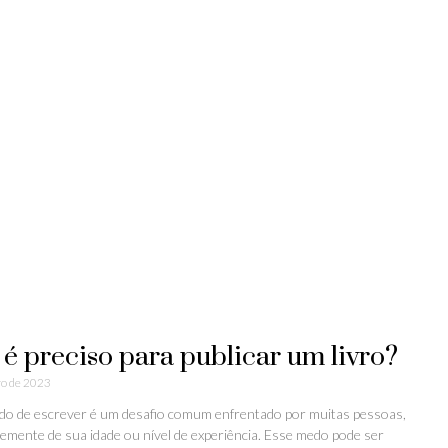
é preciso para publicar um livro?
o de 2023
do de escrever é um desafio comum enfrentado por muitas pessoas,
emente de sua idade ou nível de experiência. Esse medo pode ser