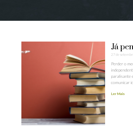
Já pe
27 de setembr
Perder o me
independent
paralisante 
comunicar id
Ler Mais