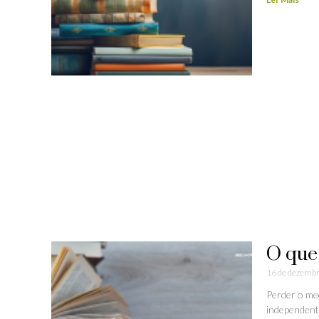
O que 
16 de dezembr
Perder o me
independent