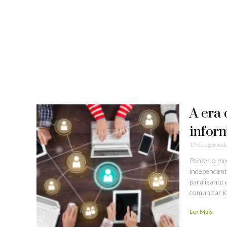
A era
infor
17 de agosto 
Perder o me
independent
paralisante 
comunicar id
Ler Mais