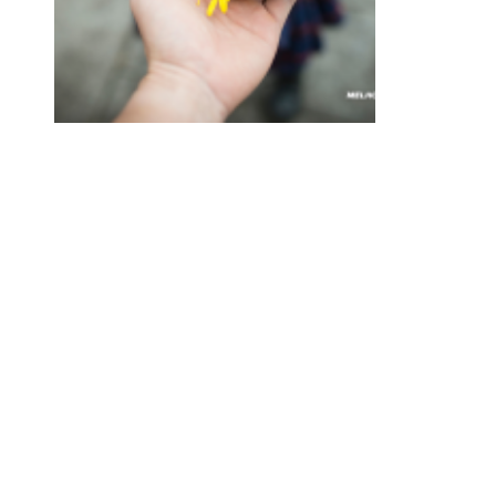
rt
a
r
e
Il
u
m
in
a
ç
ã
o
14