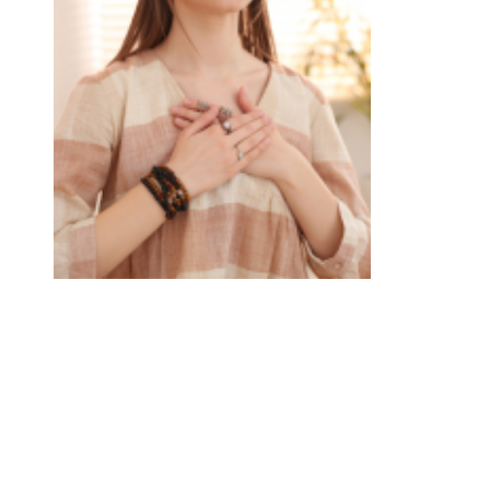
V
O
Z
D
O
M
E
U
E
U
I
N