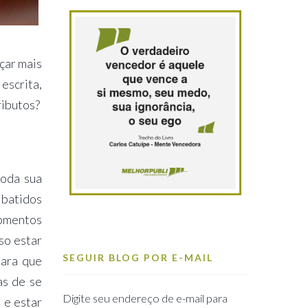
çar mais
escrita,
ributos?
toda sua
 batidos
momentos
so estar
SEGUIR BLOG POR E-MAIL
para que
as de se
Digite seu endereço de e-mail para
 e estar