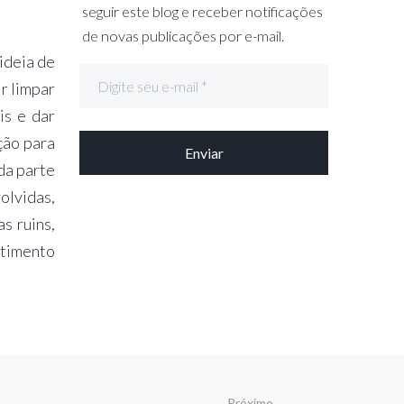
seguir este blog e receber notificações
de novas publicações por e-mail.
ideia de
ir limpar
is e dar
ção para
da parte
olvidas,
s ruins,
ntimento
Próximo