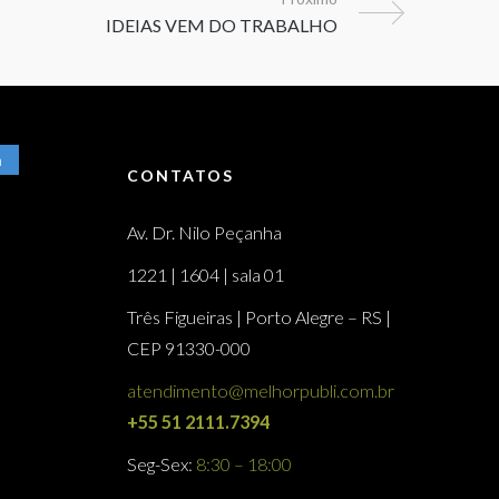
m
CONTATOS
Av. Dr. Nilo Peçanha
1221 | 1604 | sala 01
Três Figueiras | Porto Alegre – RS |
CEP 91330-000
atendimento@melhorpubli.com.br
+55 51 2111.7394
Seg-Sex:
8:30 – 18:00