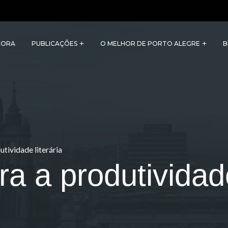
TORA
PUBLICAÇÕES
O MELHOR DE PORTO ALEGRE
B
tividade literária
a a produtividade