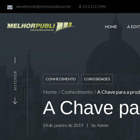
atendimento@melhorpubli.com.br
51 2111.7394
HOME
A EDI
ANTERIOR
CONHECIMENTO
CURIOSIDADES
Home
/
Conhecimento
/
A Chave para a produ
A Chave par
14 de janeiro de 2019
by
Admin