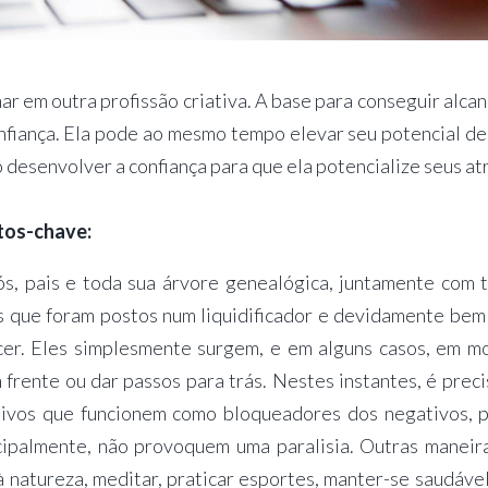
ar em outra profissão criativa. A base para conseguir alcan
confiança. Ela pode ao mesmo tempo elevar seu potencial de 
desenvolver a confiança para que ela potencialize seus at
ctos-chave:
s, pais e toda sua árvore genealógica, juntamente com 
s que foram postos num liquidificador e devidamente bem
cer. Eles simplesmente surgem, e em alguns casos, em 
 frente ou dar passos para trás. Nestes instantes, é preci
tivos que funcionem como bloqueadores dos negativos, 
ncipalmente, não provoquem uma paralisia. Outras maneir
 natureza, meditar, praticar esportes, manter-se saudável